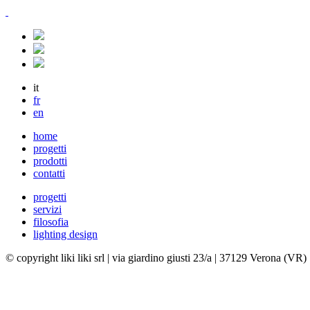
it
fr
en
home
progetti
prodotti
contatti
progetti
servizi
filosofia
lighting design
© copyright liki liki srl | via giardino giusti 23/a | 37129 Verona (VR) |