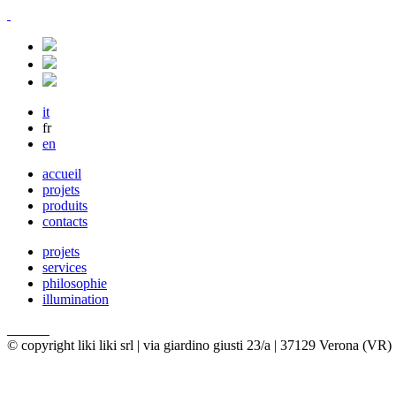
it
fr
en
accueil
projets
produits
contacts
projets
services
philosophie
illumination
© copyright liki liki srl | via giardino giusti 23/a | 37129 Verona (VR) |